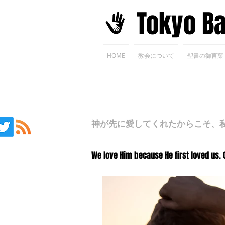
​Tokyo B
HOME
教会について
聖書の御言葉
神が先に愛してくれたからこそ、私た
We love Him because He first loved us. 