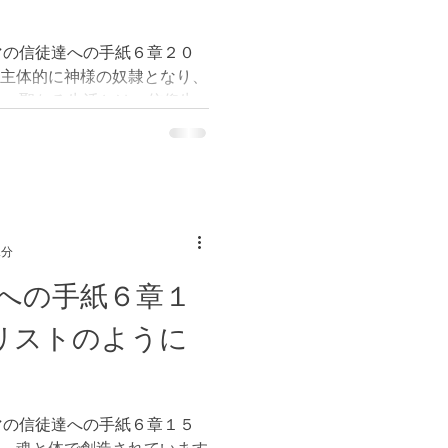
マの信徒達への手紙６章２０
、主体的に神様の奴隷となり、
す。聖なる生活とは、信仰生
プロセスを意味します。この
すのです。...
2分
への手紙６章１
キリストのように
マの信徒達への手紙６章１５