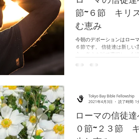
節~６節 キリ
む恵み
今朝のデボーションはローマ
６節です。 信徒達は新しい
心、考えを以て選択し、永
の一方で、罪と死の律法に
と、罪の言動に繋がり、死
ローマの信徒達への手...
Tokyo Bay Bible Fellowship
2021年4月3日
読了時間: 1
ローマの信徒達
０節~２３節 