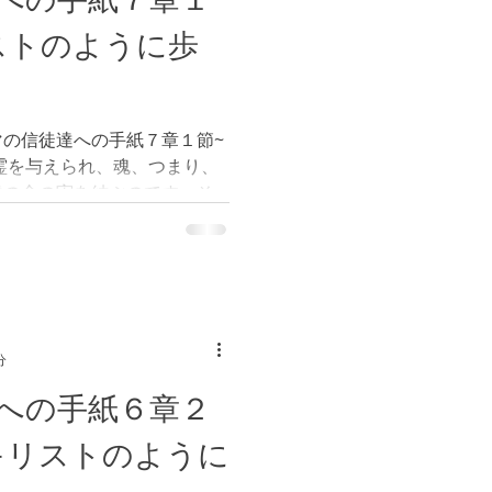
ストのように歩
の信徒達への手紙７章１節~
霊を与えられ、魂、つまり、
遠の命の実を結ぶのです。そ
基づいて、考え、選択をする
の実を結ぶのです。（参照
分
への手紙６章２
キリストのように