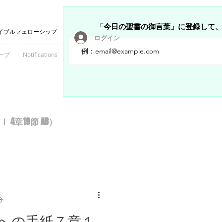
「今日の聖書の御言葉」に登録して
イブルフェローシップ
ログイン
ープ
Notifications
Members
章19節 AB）
分
への手紙７章１