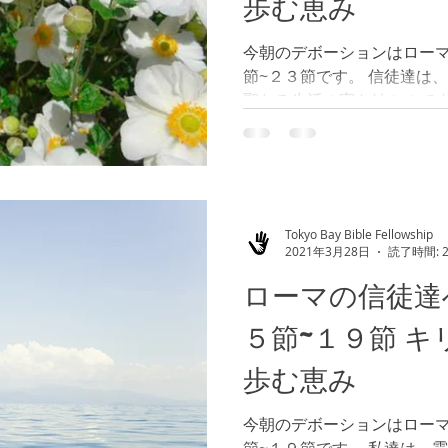
歩む恵み
今朝のデボーションはロー
節~２３節です。 信徒達は
聖なる生活の実を結ぶので
活を通して、成長して行く
ようにして、永遠の命を歩み通
Tokyo Bay Bible Fellowship
2021年3月28日
読了時間: 
ローマの信徒達
５節~１９節 
歩む恵み
今朝のデボーションはロー