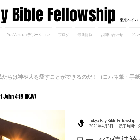
ay Bible Fellowship
東京ベイバ
YouVersion デボーション
ブログ
最新情報
お問い合わせ
グル
ちは神や人を愛すことができるのだ！（ヨハネ筆・手紙Ⅰ 4
(1 John 4:19 NKJV)
Tokyo Bay Bible Fellowship
2021年4月3日
読了時間: 1
ローマの信徒達