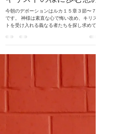
ルカ１５章３節～７節
キリストの様に歩む恵み
今朝のデボーションはルカ１５章３節〜７節
です。 神様は素直な心で悔い改め、キリス
トを受け入れる義なる者たちを探し求めてい
ます。 この世の中は混乱した状況に陥って
いますが、この世の中では苦難に直面するこ
とはキリストも仰せられました。（参照 ヨ
ハネ１６章３３節）しかし、私たちは...