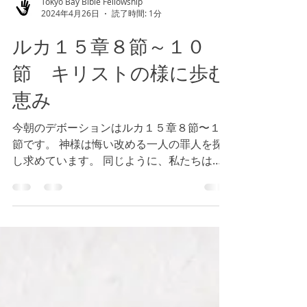
Tokyo Bay Bible Fellowship
2024年4月26日
読了時間: 1分
ルカ１５章８節～１０
節 キリストの様に歩む
恵み
今朝のデボーションはルカ１５章８節〜１０
節です。 神様は悔い改める一人の罪人を探
し求めています。 同じように、私たちは自
分に批判的で、非協力的な人々に注意を向け
がちですが、肯定的で、協力的な一人に焦点
を合わせましょう。 私たちに協力する一人
一人をおぼえ、喜び、感謝し続けまし...