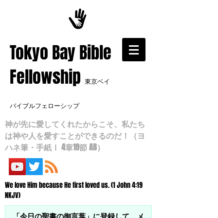
​Tokyo Bay Bible
Fellowship
東京ベイ
バイブルフェローシップ
神が先に愛してくれたからこそ、私たち
は神や人を愛すことができるのだ！（ヨ
ハネ筆・手紙Ⅰ 4章19節 AB）
We love Him because He first loved us. (1 John 4:19
NKJV)
「今日の聖書の御言葉」に登録して、メ