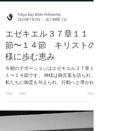
Tokyo Bay Bible Fellowship
2023年7月3日
読了時間: 1分
エゼキエル３７章１１
節〜１４節 キリストの
様に歩む恵み
今朝のデボーションはエゼキエル３７章１
１〜１４節です。 神様は御言葉を語られ、
私たちに御霊を与えられ、行動へと導かれま
す。 私たちの語る言葉には命と死を与える
力があり、成就されます。 私たちは御言葉
を語る選択をして、行動へと移すことが大切