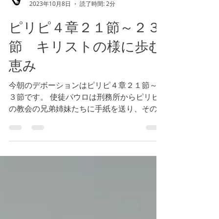
Tokyo Bay Bible Fellowship
2023年10月8日
読了時間: 2分
ピリピ４章２１節～２３
節 キリストの様に歩む
恵み
今朝のデボーションはピリピ４章２１節～２
３節です。 使徒パウロは刑務所からピリピ
の教会の兄弟姉妹たちに手紙を送り、その内
容が聖書の一巻として、永遠の御言葉として
用いられました。（参照 マタイ２４章３５
節） 私たちは、置かれた環境に失望し、生
きる気を失う事さえあるかもしれませ...