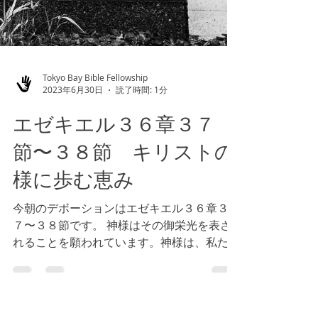
Tokyo Bay Bible Fellowship
2023年6月30日
読了時間: 1分
エゼキエル３６章３７
節〜３８節 キリストの
様に歩む恵み
今朝のデボーションはエゼキエル３６章３
７〜３８節です。 神様はその御栄光を表さ