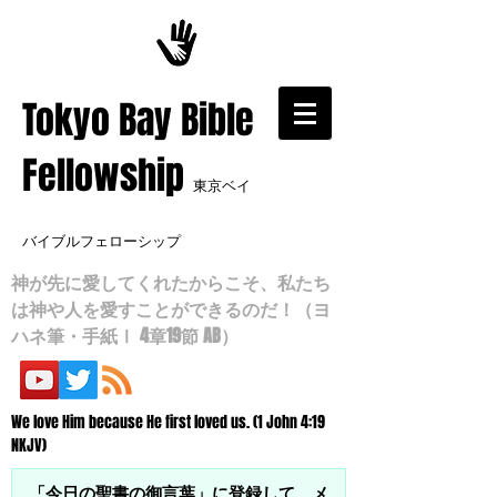
​Tokyo Bay Bible
Fellowship
東京ベイ
バイブルフェローシップ
神が先に愛してくれたからこそ、私たち
は神や人を愛すことができるのだ！（ヨ
ハネ筆・手紙Ⅰ 4章19節 AB）
We love Him because He first loved us. (1 John 4:19
NKJV)
「今日の聖書の御言葉」に登録して、メ