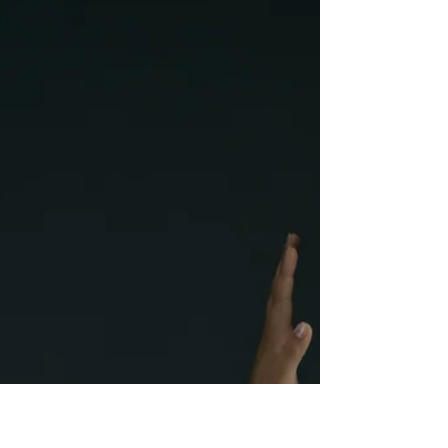
節~２３節 キリストの
ように歩む恵み
今朝のデボーションは第一サムエル２２章２
０節〜２３節です。 サウルは、ダビデを霊
的に導いた祭司であるアヒメレクの家族を含
め殺害し、それを逃れた一人の息子がダビデ
の元に逃げてきました。ダビデ、ヨナタン、
アヒメレクは神様の御心を行い続けたにも関
わらず、サウルはその動機を誤解して...