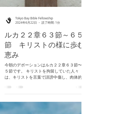
Tokyo Bay Bible Fellowship
2024年6月22日
読了時間: 1分
ルカ２２章６３節～６５
節 キリストの様に歩む
恵み
今朝のデボーションはルカ２２章６３節〜６
５節です。 キリストを拘留していた人々
は、キリストを言葉で誹謗中傷し、肉体的に
も暴力を加え、虐待しました。しかし、キリ
ストはこの言動に対して反応することなく、
苦しみ続けました。ここにキリストの赦しで
あるaphiémiを見ることができま...