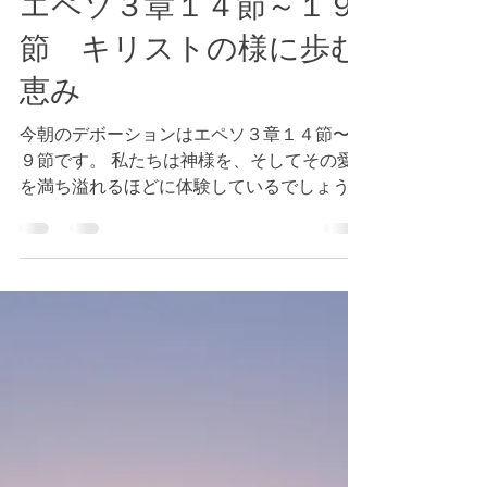
Tokyo Bay Bible Fellowship
2023年10月15日
読了時間: 2分
エペソ３章１４節～１９
節 キリストの様に歩む
恵み
今朝のデボーションはエペソ３章１４節〜１
９節です。 私たちは神様を、そしてその愛
を満ち溢れるほどに体験しているでしょう
か。神様に関する単なる知識を遥かに超える
体験です。私たちが神様を満ち溢れるほどに
体験するということは、神様が喜ばれないこ
とは、私たちの内側に留めないというこ...