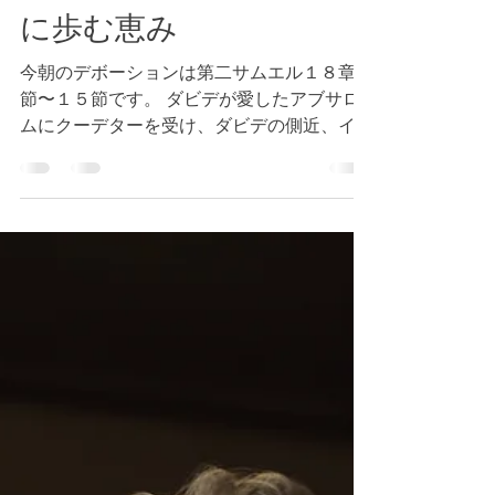
Tokyo Bay Bible Fellowship
2022年11月27日
読了時間: 2分
第二サムエル１８章９節
～１５節 キリストの様
に歩む恵み
今朝のデボーションは第二サムエル１８章９
節〜１５節です。 ダビデが愛したアブサロ
ムにクーデターを受け、ダビデの側近、イス
ラエルの民までもダビデに背を向け、ダビデ
をはじめとし、その群れたちは、孤立した状
況に直面しました。しかし、最終的にはアブ
サロムはダビデ以外の者たちに殺害さ...