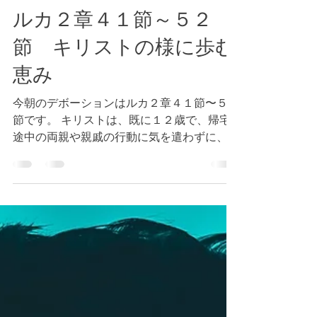
Tokyo Bay Bible Fellowship
2023年12月30日
読了時間: 1分
ルカ２章４１節～５２
節 キリストの様に歩む
恵み
今朝のデボーションはルカ２章４１節〜５２
節です。 キリストは、既に１２歳で、帰宅
途中の両親や親戚の行動に気を遣わずに、神
殿で議論をしていましたが、この世の中であ
れば、この極端な言動に対して、非常識、自
分勝手と誤解されることでしょう。...