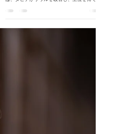
2022年11月19日
読了時間: 2分
第二サムエル１６章５節
～８節 キリストの様に
歩む恵み
今朝のデボーションは第二サムエル１６章５
節〜８節です。 サウル王の家系のシメイ
は、ダビデがサウルを殺害し、王位を得て、
主が息子のアブサロムに王位を与えられ、自
らの悪行に関して自行自得であると伝え、ダ
ビデと家来たちを呪い、石を投げました。...