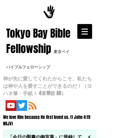
​Tokyo Bay Bible
Fellowship
東京ベイ
バイブルフェローシップ
神が先に愛してくれたからこそ、私たち
は神や人を愛すことができるのだ！（ヨ
ハネ筆・手紙Ⅰ 4章19節 AB）
We love Him because He first loved us. (1 John 4:19
NKJV)
「今日の聖書の御言葉」に登録して、メ