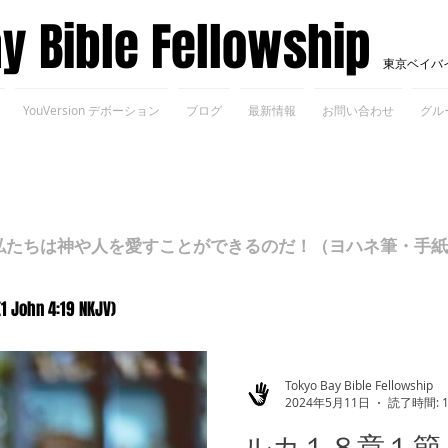
ay Bible Fellowship
東京ベイバ
YouVersion デボーション
ブログ
最新情報
お問い合わせ
グル
ちは神や人を愛すことができるのだ！（ヨハネ筆・手紙Ⅰ 4
(1 John 4:19 NKJV)
Tokyo Bay Bible Fellowship
2024年5月11日
読了時間: 
ルカ１８章１節