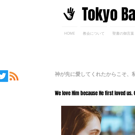
​Tokyo B
HOME
教会について
聖書の御言葉
神が先に愛してくれたからこそ、私た
We love Him because He first loved us. 