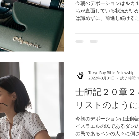
今朝のデボーションはルカ１
ちが直面している状況がい
は諦めずに、前進し続ける
の諦めない姿勢を、個人的
る傾向が非常に強いですが
どうでしょうか。愛は諦...
Tokyo Bay Bible Fellowship
2022年3月31日
読了時間: 
士師記２０章２
リストのように
今朝のデボーションは士師記
イスラエルの民であるダン
の民であるベンの人々に倒