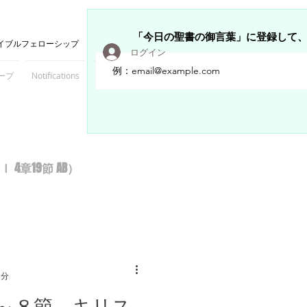
「今日の聖書の御言葉」に登録して
イブルフェローシップ
ログイン
ープ
Notifications
Members
章19節 AB）
1分
～８節 キリス