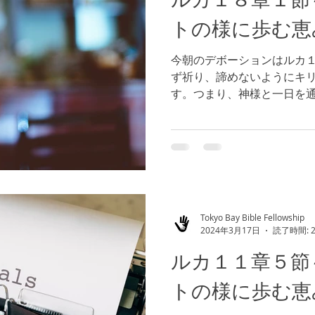
トの様に歩む恵
今朝のデボーションはルカ１
ず祈り、諦めないようにキ
す。つまり、神様と一日を
を取ることが大切です。 今
う。 神様の豊かな祝福があ
Tokyo Bay Bible Fellowship
2024年3月17日
読了時間: 
ルカ１１章５節
トの様に歩む恵