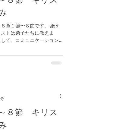
み
８章１節〜８節です。 絶え
リストは弟子たちに教えま
通して、コミュニケーション
日も神様と会話し続けましょ
りますように！
2分
～８節 キリス
み