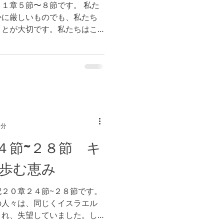
１章５節〜８節です。 私た
かに厳しいものでも、私たち
ことが大切です。私たちはこ
に掲げた目標に対して適用す
、人々に対して掲げることは
1分
４節~２８節 キ
歩む恵み
２０章２４節~２８節です。
の人々は、同じくイスラエル
され、失望していました。し