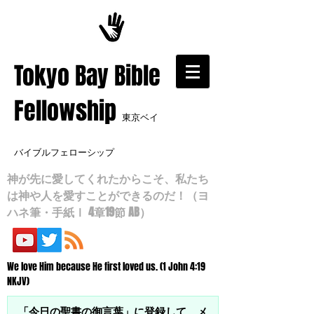
​Tokyo Bay Bible
Fellowship
東京ベイ
バイブルフェローシップ
神が先に愛してくれたからこそ、私たち
は神や人を愛すことができるのだ！（ヨ
ハネ筆・手紙Ⅰ 4章19節 AB）
We love Him because He first loved us. (1 John 4:19
NKJV)
「今日の聖書の御言葉」に登録して、メ