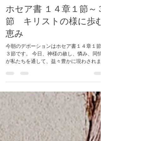
Tokyo Bay Bible Fellowship
2025年2月12日
読了時間: 1分
ホセア書 １４章１節～３
節 キリストの様に歩む
恵み
今朝のデボーションはホセア書１４章１節～
３節です。 今日、神様の赦し、憐み、同情
が私たちを通して、益々豊かに現わされます
ように。私たちには神様の赦し、憐み、同情
が既に与えられています。 神様の豊かな祝
福がありますように！