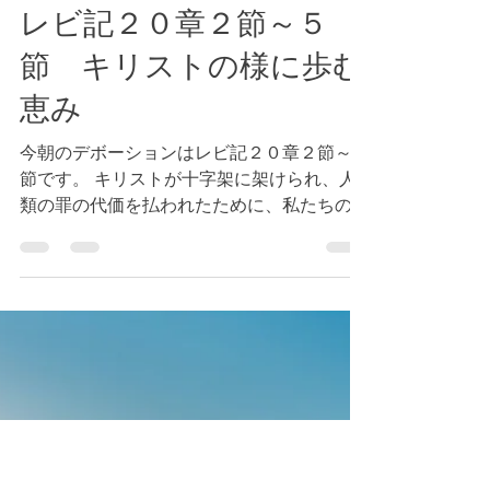
Tokyo Bay Bible Fellowship
2024年11月8日
読了時間: 1分
レビ記２０章２節～５
節 キリストの様に歩む
恵み
今朝のデボーションはレビ記２０章２節～５
節です。 キリストが十字架に架けられ、人
類の罪の代価を払われたために、私たちの全
ての過去、現在、将来の罪は赦されました。
（参照 ローマ６章１０節）つまり、私たち
の内側に住まわれるキリストから、私たちの
言動が導かれるのです。（参照 フィ...