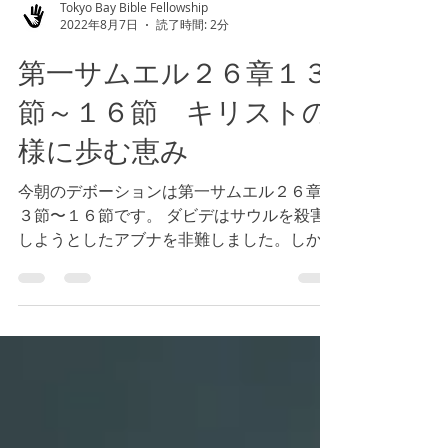
Tokyo Bay Bible Fellowship
2022年8月7日
読了時間: 2分
第一サムエル２６章１３
節～１６節 キリストの
様に歩む恵み
今朝のデボーションは第一サムエル２６章１
３節〜１６節です。 ダビデはサウルを殺害
しようとしたアブナを非難しました。しか
し、この聖書箇所の文脈を見ると、神様はダ
ビデがサウルに勝利することを願われていま
した。何故、ダビデが誤った判断をするよう
になったのでしょうか。...