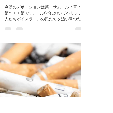
第一サムエル７章７節~
１１節 キリストのよう
に歩む恵み
今朝のデボーションは第一サムエル７章７
節〜１１節です。 ミズパにおいてペリシテ
人たちがイスラエルの民たちを追い撃つため
に動きました。これを聞いたイスラエルの民
たちは恐怖をおぼえ、サムエルに神様が助け
てくださるように祈るように求めます。サム
エルはこれを行い、神様は応えられ、ペ...