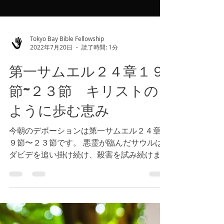
Tokyo Bay Bible Fellowship
2022年7月20日
読了時間: 1分
第一サムエル２４章１９
節~２３節 キリストの
ように歩む恵み
今朝のデボーションは第一サムエル２４章１
９節〜２３節です。 悪霊が臨んだサウルは
ダビデを追い掛け続け、殺害を試み続けま
す。義であるクリスチャンたちには、悪魔が
人々を通じて攻撃を仕掛けることがあるので