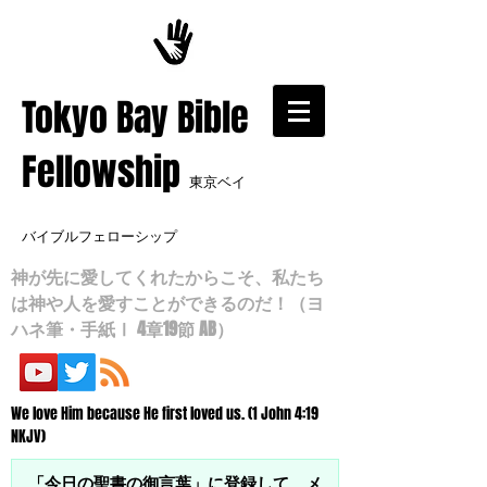
​Tokyo Bay Bible
Fellowship
東京ベイ
バイブルフェローシップ
神が先に愛してくれたからこそ、私たち
は神や人を愛すことができるのだ！（ヨ
ハネ筆・手紙Ⅰ 4章19節 AB）
We love Him because He first loved us. (1 John 4:19
NKJV)
「今日の聖書の御言葉」に登録して、メ