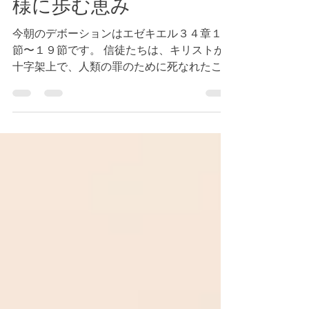
節〜１９節 キリストの
様に歩む恵み
今朝のデボーションはエゼキエル３４章１７
節〜１９節です。 信徒たちは、キリストが
十字架上で、人類の罪のために死なれたこと
を信じることを通して、義の賜物を受け取る
ことができます。（参照 第二コリント５章
２１節）更には、永遠の命を、満ち溢れるほ
どに受け取ります。（参照 ヨハネ３...