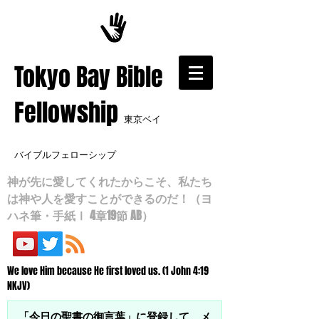
​Tokyo Bay Bible
Fellowship
東京ベイ
バイブルフェローシップ
神が先に愛してくれたからこそ、私たち
は神や人を愛すことができるのだ！（ヨ
ハネ筆・手紙Ⅰ 4章19節 AB）
We love Him because He first loved us. (1 John 4:19
NKJV)
「今日の聖書の御言葉」に登録して、メ