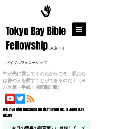
​Tokyo Bay Bible
Fellowship
東京ベイ
バイブルフェローシップ
神が先に愛してくれたからこそ、私たち
は神や人を愛すことができるのだ！（ヨ
ハネ筆・手紙Ⅰ 4章19節 AB）
We love Him because He first loved us. (1 John 4:19
NKJV)
「今日の聖書の御言葉」に登録して、メ