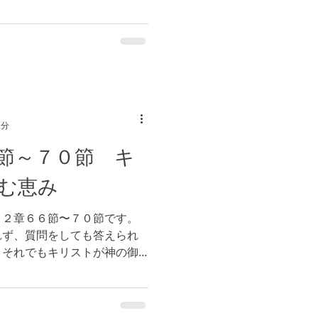
く、仕え続けました。今朝の
対する預言をされました。...
2分
節～７０節 キ
む恵み
２２章６６節〜７０節です。
れず、質問をしても答えられ
、それでもキリストが神の御
。これはキリストの憐れみで
みの中で歩みながらも、憐れ