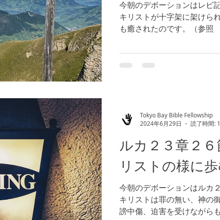
今朝のデボーションはレビ
キリストが十字架に架けら
も癒されたのです。（参照
素晴らしい御恵みでしょう
あるという真実（参照 第
験することを妨げている...
Tokyo Bay Bible Fellowship
2024年6月29日
読了時間: 
ルカ２３章２６
リストの様に歩
今朝のデボーションはルカ
キリストは罪の無い、神の
謗中傷、迫害を受けながら