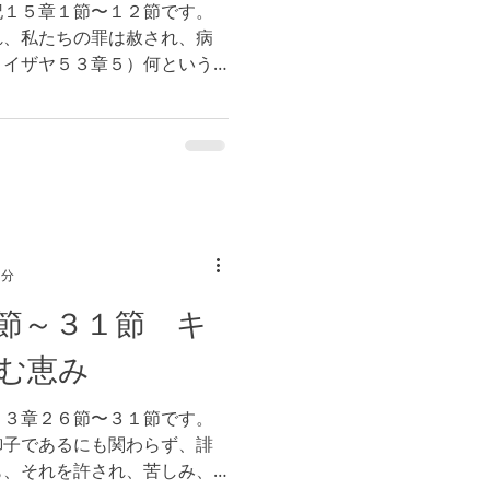
記１５章１節〜１２節です。
れ、私たちの罪は赦され、病
 イザヤ５３章５）何という
か。では、私たちが神の義で
二コリント５章２１節）を体
1分
節～３１節 キ
む恵み
２３章２６節〜３１節です。
御子であるにも関わらず、誹
も、それを許され、苦しみ、