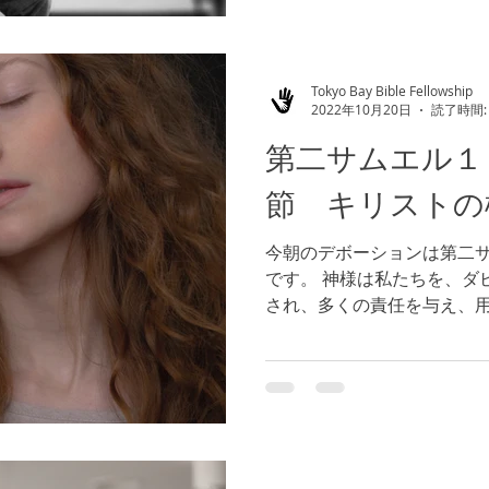
Tokyo Bay Bible Fellowship
2022年10月20日
読了時間:
第二サムエル１
節 キリストの
今朝のデボーションは第二
です。 神様は私たちを、ダ
され、多くの責任を与え、
も良いと仰せられました。 
と、その結末からは逃れら
裁きというよりは、神...