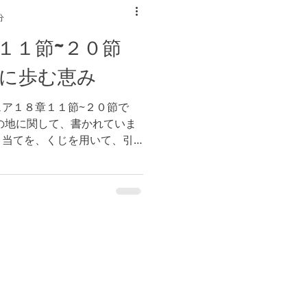
分
１１節~２０節
に歩む恵み
ア１８章１１節~２０節で
の地に関して、書かれていま
り当てを、くじを用いて、引
の選択を、神様に全て委ねる
神様の御心を求める方法とし