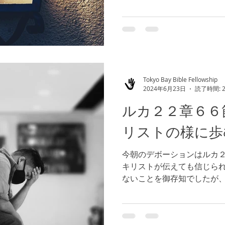
但し、自分を責めることな
箇所では、イスラエルの民に
Tokyo Bay Bible Fellowship
2024年6月23日
読了時間: 
ルカ２２章６６
リストの様に歩
今朝のデボーションはルカ
キリストが伝えても信じら
ないことを御存知でしたが
子であることを伝えました
した。 私たちは神様の憐れ
みをもって人々に接す...