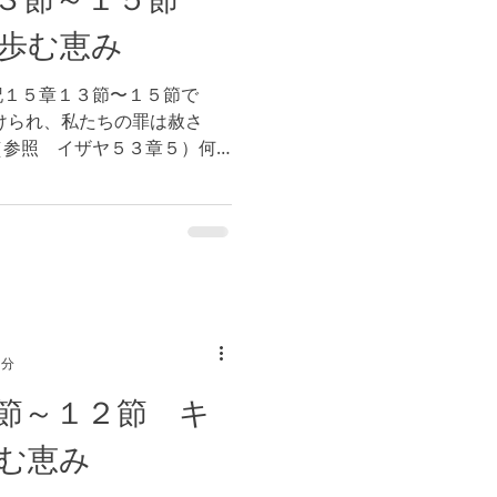
歩む恵み
記１５章１３節〜１５節で
けられ、私たちの罪は赦さ
（参照 イザヤ５３章５）何
しょうか。では、私たちが神
照 第二コリント５章２１
...
1分
節～１２節 キ
む恵み