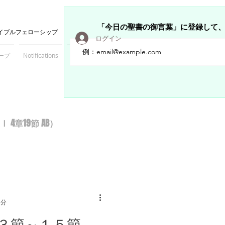
「今日の聖書の御言葉」に登録して
イブルフェローシップ
ログイン
ープ
Notifications
Members
章19節 AB）
1分
１３節～１５節