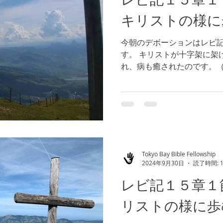
キリストの様に
今朝のデボーションはレビ
す。 キリストが十字架に架
れ、病も癒されたのです。
という素晴らしい御恵みで
の義であるという真実（参
節）を体験することを妨げてい
Tokyo Bay Bible Fellowship
2024年9月30日
読了時間: 
レビ記１５章１
リストの様に歩