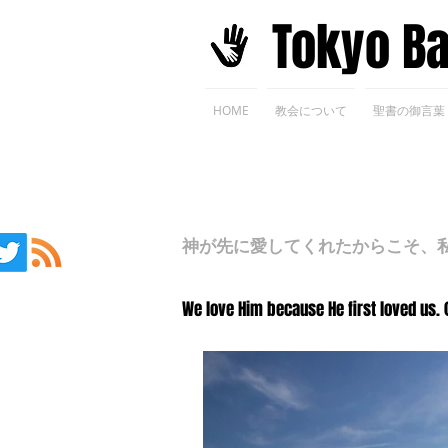
​Tokyo B
HOME
教会について
聖書の御言葉
神が先に愛してくれたからこそ、私た
We love Him because He first loved us. 