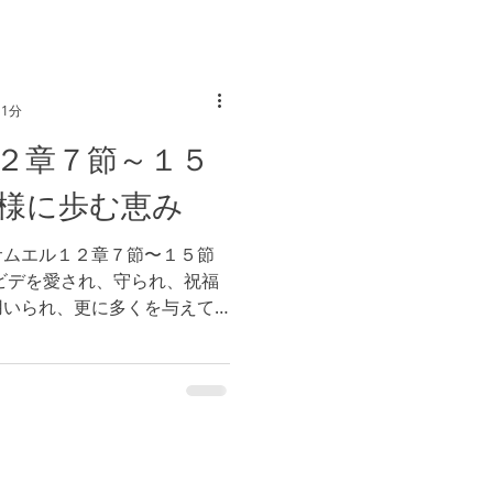
 1分
２章７節～１５
様に歩む恵み
サムエル１２章７節〜１５節
ビデを愛され、守られ、祝福
用いられ、更に多くを与えて
神様が喜ばれないことをする
れません。神様の罪に対する