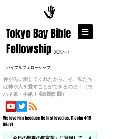
​Tokyo Bay Bible
Fellowship
東京ベイ
バイブルフェローシップ
神が先に愛してくれたからこそ、私たち
は神や人を愛すことができるのだ！（ヨ
ハネ筆・手紙Ⅰ 4章19節 AB）
We love Him because He first loved us. (1 John 4:19
NKJV)
「今日の聖書の御言葉」に登録して、メ