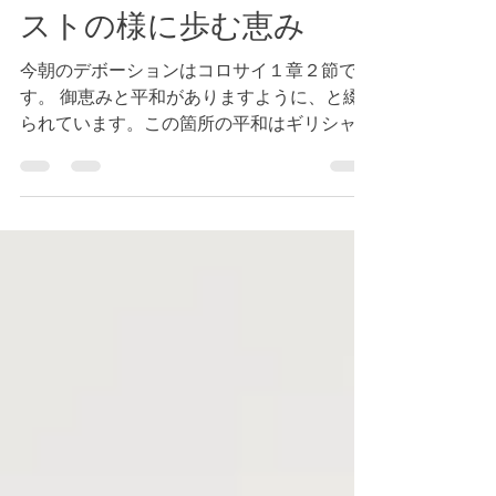
コロサイ１章２節 キリ
ストの様に歩む恵み
今朝のデボーションはコロサイ１章２節で
す。 御恵みと平和がありますように、と綴
られています。この箇所の平和はギリシャ語
でeirénéで、栄えることを意味しています。
私たちが与えられた霊的な賜物を活かし、成
長し、栄えることを神様は願われているので
す。...