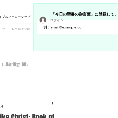
「今日の聖書の御言葉」に登録して
イブルフェローシップ
ログイン
ープ
Notifications
Members
章19節 AB）
1分
ike Christ: Book of