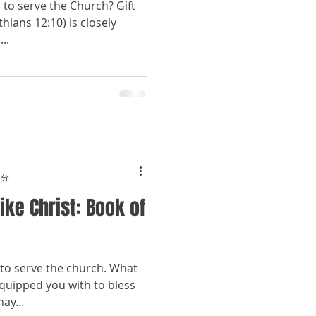
 to serve the Church? Gift
hians 12:10) is closely
..
1分
ike Christ: Book of
 to serve the church. What
 equipped you with to bless
ay...