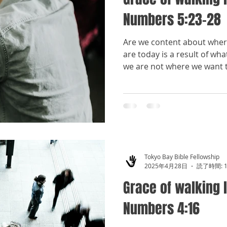
Numbers 5:23-28
Are we content about wher
are today is a result of wha
we are not where we want to
Tokyo Bay Bible Fellowship
2025年4月28日
読了時間: 
Grace of walking l
Numbers 4:16