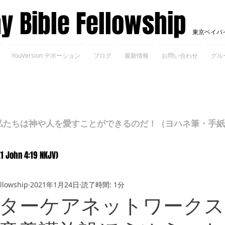
ay Bible Fellowship
東京ベイバ
YouVersion デボーション
ブログ
最新情報
お問い合わせ
グル
ちは神や人を愛すことができるのだ！（ヨハネ筆・手紙Ⅰ 4
(1 John 4:19 NKJV)
ellowship
2021年1月24日
読了時間: 1分
ターケアネットワークス