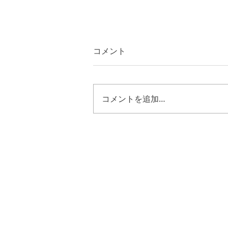
コメント
コメントを追加…
YouVersionの聖書アプリでデ
ボーション掲載スタート！