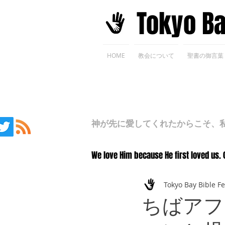
​Tokyo B
HOME
教会について
聖書の御言葉
神が先に愛してくれたからこそ、私た
We love Him because He first loved us. 
Tokyo Bay Bible F
ちばアフ