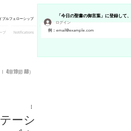
「今日の聖書の御言葉」に登録して
イブルフェローシップ
ログイン
ープ
Notifications
Members
章19節 AB）
テーシ