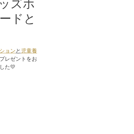
ッズホ
ードと
ション
と
児童養
プレゼントをお
た💛