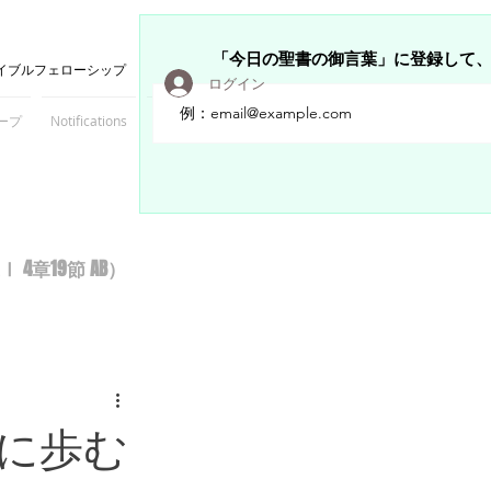
「今日の聖書の御言葉」に登録して
イブルフェローシップ
ログイン
ープ
Notifications
Members
章19節 AB）
に歩む