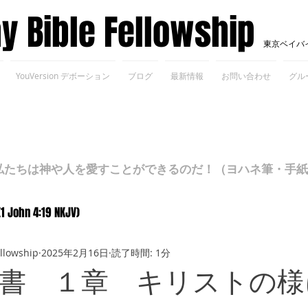
ay Bible Fellowship
東京ベイバ
YouVersion デボーション
ブログ
最新情報
お問い合わせ
グル
ちは神や人を愛すことができるのだ！（ヨハネ筆・手紙Ⅰ 4
(1 John 4:19 NKJV)
ellowship
2025年2月16日
読了時間: 1分
書 １章 キリストの様