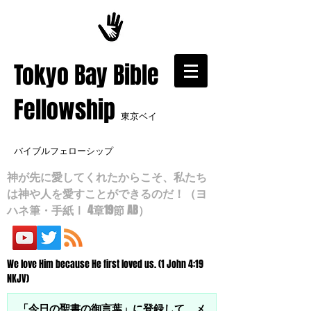
​Tokyo Bay Bible
Fellowship
東京ベイ
バイブルフェローシップ
神が先に愛してくれたからこそ、私たち
は神や人を愛すことができるのだ！（ヨ
ハネ筆・手紙Ⅰ 4章19節 AB）
We love Him because He first loved us. (1 John 4:19
NKJV)
「今日の聖書の御言葉」に登録して、メ