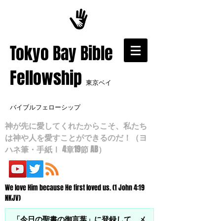
​Tokyo Bay Bible
Fellowship
東京ベイ
バイブルフェローシップ
神が先に愛してくれたからこそ、私たち
は神や人を愛すことができるのだ！（ヨ
ハネ筆・手紙Ⅰ 4章19節 AB）
We love Him because He first loved us. (1 John 4:19
NKJV)
「今日の聖書の御言葉」に登録して、メ