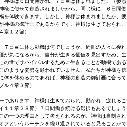
、神様は６日間働かれ、７日目は休まれました。（参照
神様に似せて創造されましたから、同じ様に、６日間働
福を体験できます。しかし、神様は休まれましたが、疲
が神様の御計画であるからです。神様は生きておられ、
４章１２節）
、７日目に休む動機は何でしょうか。周囲の人々に後れ
価が気になるから、自分が生きる価値を見出すため、生
この世でサバイバルするために生きることが動機である
このような姿勢を願われていません。私たちが神様を信
に体を休めるのであれば、神様の創造の御計画に合って
ブル４章３節）
一つあります。神様は生きておられ、動かれ、疲れるこ
イ１１章２８節）７日間働き続ける選択もあるでしょう
この一つの理由として考えられるのが、神様は自制され
オフというルーチンを繰り返されていると見ることがで