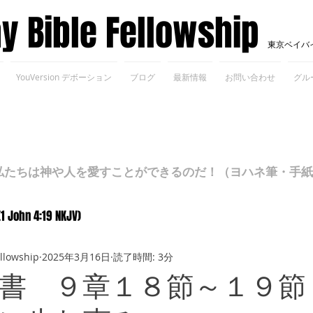
ay Bible Fellowship
東京ベイバ
YouVersion デボーション
ブログ
最新情報
お問い合わせ
グル
ちは神や人を愛すことができるのだ！（ヨハネ筆・手紙Ⅰ 4
(1 John 4:19 NKJV)
ellowship
2025年3月16日
読了時間: 3分
書 ９章１８節～１９節