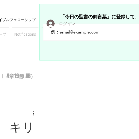
「今日の聖書の御言葉」に登録して
イブルフェローシップ
ログイン
ープ
Notifications
Members
章19節 AB）
 キリ