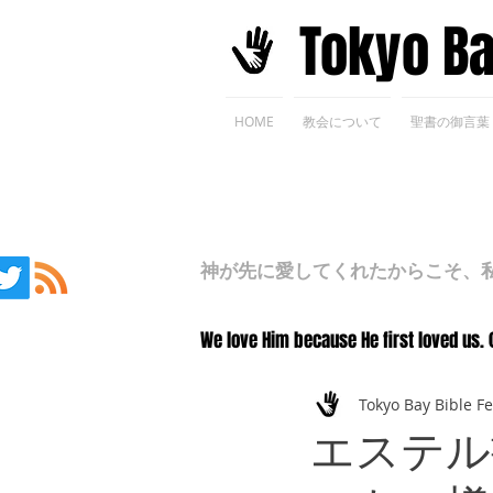
​Tokyo B
HOME
教会について
聖書の御言葉
神が先に愛してくれたからこそ、私た
We love Him because He first loved us. 
Tokyo Bay Bible F
エステル