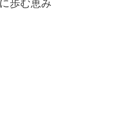
に歩む恵み