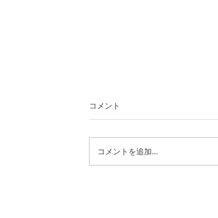
コメント
コメントを追加…
エステル書 １０章１節～３
節 キリストの様に歩む恵み