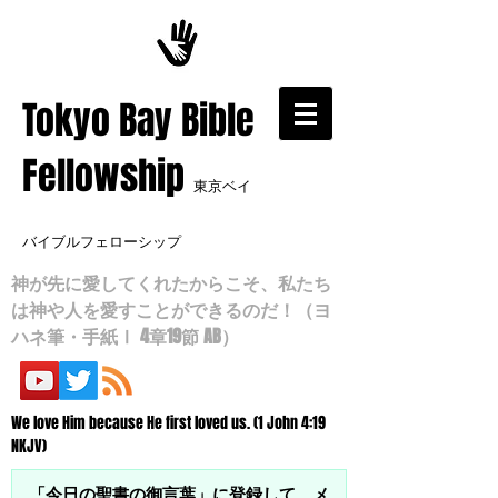
​Tokyo Bay Bible
Fellowship
東京ベイ
バイブルフェローシップ
神が先に愛してくれたからこそ、私たち
は神や人を愛すことができるのだ！（ヨ
ハネ筆・手紙Ⅰ 4章19節 AB）
We love Him because He first loved us. (1 John 4:19
NKJV)
「今日の聖書の御言葉」に登録して、メ