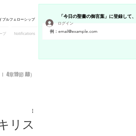
「今日の聖書の御言葉」に登録して
イブルフェローシップ
ログイン
ープ
Notifications
Members
章19節 AB）
キリス