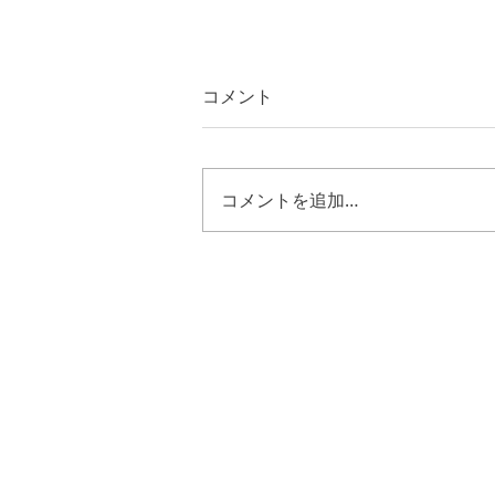
コメント
コメントを追加…
エゼキエル４８章３０節～３
５節 キリストの様に歩む恵
み