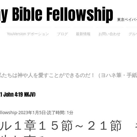
ay Bible Fellowship
東京ベイバ
YouVersion デボーション
ブログ
最新情報
お問い合わせ
グル
ちは神や人を愛すことができるのだ！（ヨハネ筆・手紙Ⅰ 4
(1 John 4:19 NKJV)
ellowship
2023年1月5日
読了時間: 1分
ル１章１５節～２１節 