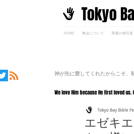
​Tokyo B
HOME
教会について
聖書の御言葉
神が先に愛してくれたからこそ、私た
We love Him because He first loved us. 
Tokyo Bay Bible F
エゼキエ