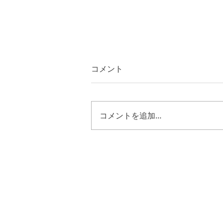
コメント
コメントを追加…
エゼキエル４８章３０節～３
５節 キリストの様に歩む恵
み