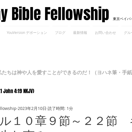
ay Bible Fellowship
東京ベイバ
YouVersion デボーション
ブログ
最新情報
お問い合わせ
グル
ちは神や人を愛すことができるのだ！（ヨハネ筆・手紙Ⅰ 4
(1 John 4:19 NKJV)
ellowship
2023年2月10日
読了時間: 1分
ル１０章９節～２２節 