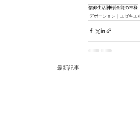
信仰生活
神様
全能の神様
デボーション｜エゼキエ
最新記事