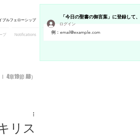
「今日の聖書の御言葉」に登録して
イブルフェローシップ
ログイン
ープ
Notifications
Members
章19節 AB）
キリス