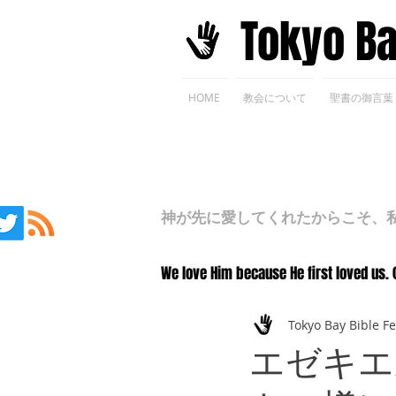
​Tokyo B
HOME
教会について
聖書の御言葉
神が先に愛してくれたからこそ、私た
We love Him because He first loved us. 
Tokyo Bay Bible F
エゼキエ