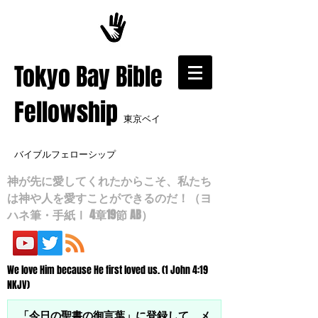
​Tokyo Bay Bible
Fellowship
東京ベイ
バイブルフェローシップ
神が先に愛してくれたからこそ、私たち
は神や人を愛すことができるのだ！（ヨ
ハネ筆・手紙Ⅰ 4章19節 AB）
We love Him because He first loved us. (1 John 4:19
NKJV)
「今日の聖書の御言葉」に登録して、メ