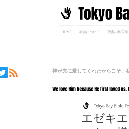
​Tokyo B
HOME
教会について
聖書の御言葉
神が先に愛してくれたからこそ、私た
We love Him because He first loved us. 
Tokyo Bay Bible F
エゼキエ