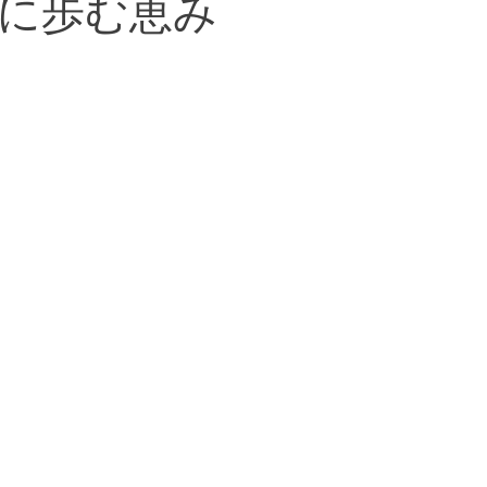
に歩む恵み