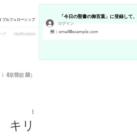
「今日の聖書の御言葉」に登録して
イブルフェローシップ
ログイン
ープ
Notifications
Members
章19節 AB）
 キリ