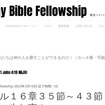
ay Bible Fellowship
東京ベイバ
YouVersion デボーション
ブログ
最新情報
お問い合わせ
グル
ちは神や人を愛すことができるのだ！（ヨハネ筆・手紙Ⅰ 4
(1 John 4:19 NKJV)
ellowship
2023年3月10日
読了時間: 1分
ル１６章３５節～４３節