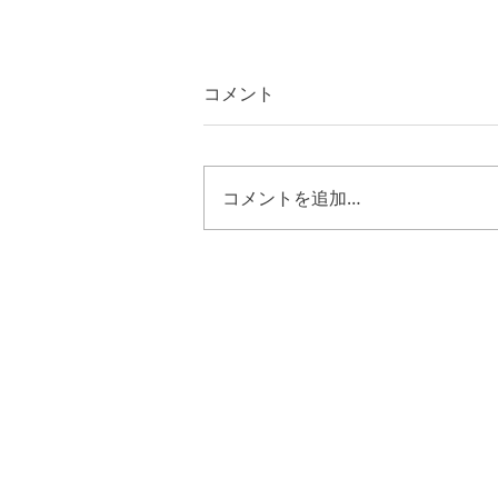
コメント
コメントを追加…
エゼキエル４８章３０節～３
５節 キリストの様に歩む恵
み