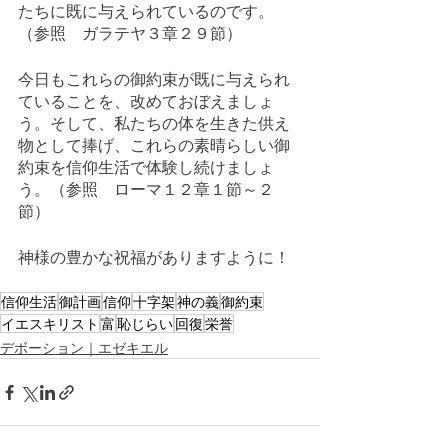
たちに既に与えられているのです。
（参照　ガラテヤ３章２９節）
今日もこれらの御約束が既に与えられ
ていることを、改めておぼえましょ
う。そして、私たちの体を生きた供え
物として捧げ、これらの素晴らしい御
約束を信仰生活で体験し続けましょ
う。（参照　ローマ１２章１節～２
節）
神様の豊かな祝福がありますように！
信仰生活
御計画
信仰
十字架
神の義
御約束
イエスキリスト
富
恥じらい
回復
栄誉
デボーション｜エゼキエル