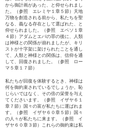
から御計画があった、と仰せられまし
た。（参照　エレミヤ１章５節）天地
万物を創造される前から、私たちを聖
なる、義なる存在として選ばれた、と
仰せられました。（参照　エペソ１章
４節）アダムとエバの罪の後に、人類
は神様との関係が崩れましたが、キリ
ストが十字架に架けられたことを通し
て、人類と神様との関係は、信仰を通
して、回復されました。（参照　ロー
マ５章１７節）
私たちが回復を体験するとき、神様は
何を御約束されているでしょうか。恥
じらいではなく、その倍の栄誉を与え
てくださいます。（参照　イザヤ６１
章７節）国々の富が私たちに運ばれま
す。（参照　イザヤ６０章５節）国々
の人々が私たちに来ます。（参照　イ
ザヤ６０章３節）これらの御約束は私