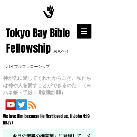
​Tokyo Bay Bible
Fellowship
東京ベイ
バイブルフェローシップ
神が先に愛してくれたからこそ、私たち
は神や人を愛すことができるのだ！（ヨ
ハネ筆・手紙Ⅰ 4章19節 AB）
We love Him because He first loved us. (1 John 4:19
NKJV)
「今日の聖書の御言葉」に登録して、メ