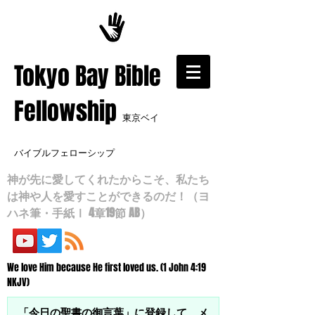
​Tokyo Bay Bible
Fellowship
東京ベイ
バイブルフェローシップ
神が先に愛してくれたからこそ、私たち
は神や人を愛すことができるのだ！（ヨ
ハネ筆・手紙Ⅰ 4章19節 AB）
We love Him because He first loved us. (1 John 4:19
NKJV)
「今日の聖書の御言葉」に登録して、メ