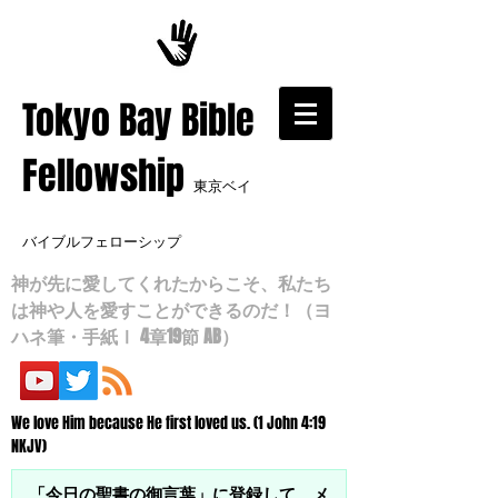
​Tokyo Bay Bible
Fellowship
東京ベイ
バイブルフェローシップ
神が先に愛してくれたからこそ、私たち
は神や人を愛すことができるのだ！（ヨ
ハネ筆・手紙Ⅰ 4章19節 AB）
We love Him because He first loved us. (1 John 4:19
NKJV)
「今日の聖書の御言葉」に登録して、メ