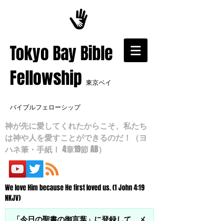
​Tokyo Bay Bible
Fellowship
東京ベイ
バイブルフェローシップ
神が先に愛してくれたからこそ、私たち
は神や人を愛すことができるのだ！（ヨ
ハネ筆・手紙Ⅰ 4章19節 AB）
We love Him because He first loved us. (1 John 4:19
NKJV)
「今日の聖書の御言葉」に登録して、メ