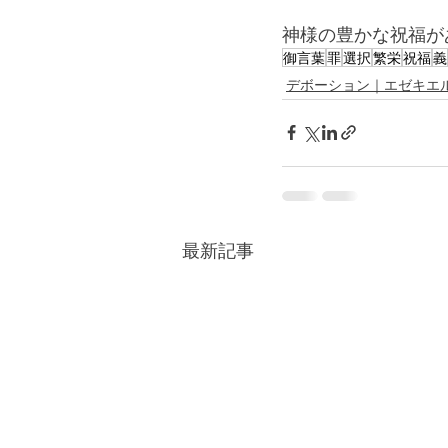
神様の豊かな祝福が
御言葉
罪
選択
繁栄
祝福
義
デボーション｜エゼキエ
最新記事