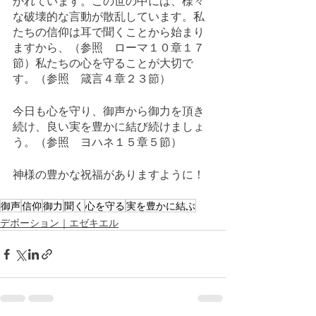
かれています。この世の中には、様々
な破壊的な言動が散乱しています。私
たちの信仰は耳で聞くことから始まり
ますから、（参照　ローマ１０章１７
節）私たちの心を守ることが大切で
す。（参照　箴言４章２３節）
今日も心を守り、御声から御力を頂き
続け、良い実を豊かに結び続けましょ
う。（参照　ヨハネ１５章５節）
神様の豊かな祝福がありますように！
御声
信仰
御力
聞く
心を守る
実を豊かに結ぶ
デボーション｜エゼキエル