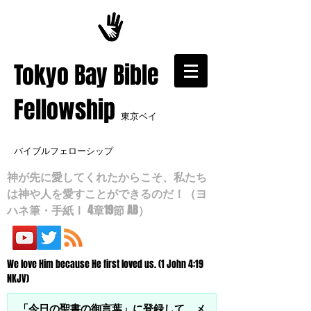
​Tokyo Bay Bible
Fellowship
東京ベイ
バイブルフェローシップ
神が先に愛してくれたからこそ、私たち
は神や人を愛すことができるのだ！（ヨ
ハネ筆・手紙Ⅰ 4章19節 AB）
We love Him because He first loved us. (1 John 4:19
NKJV)
「今日の聖書の御言葉」に登録して、メ