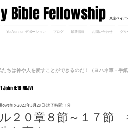
ay Bible Fellowship
東京ベイバ
YouVersion デボーション
ブログ
最新情報
お問い合わせ
グル
ちは神や人を愛すことができるのだ！（ヨハネ筆・手紙Ⅰ 4
(1 John 4:19 NKJV)
ellowship
2023年3月29日
読了時間: 1分
ル２０章８節～１７節 