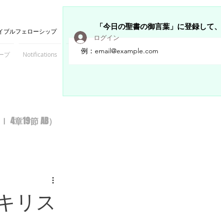
「今日の聖書の御言葉」に登録して
イブルフェローシップ
ログイン
ープ
Notifications
Members
章19節 AB）
キリス