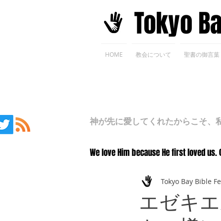
​Tokyo B
HOME
教会について
聖書の御言葉
神が先に愛してくれたからこそ、私た
We love Him because He first loved us. 
Tokyo Bay Bible F
エゼキエ