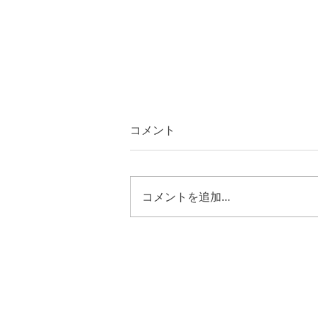
コメント
コメントを追加…
エゼキエル４８章３０節～３
５節 キリストの様に歩む恵
み