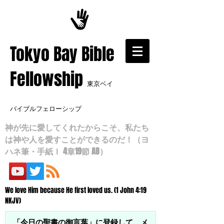
​Tokyo Bay Bible
Fellowship
東京ベイ
バイブルフェローシップ
神が先に愛してくれたからこそ、私たち
は神や人を愛すことができるのだ！（ヨ
ハネ筆・手紙Ⅰ 4章19節 AB）
We love Him because He first loved us. (1 John 4:19
NKJV)
「今日の聖書の御言葉」に登録して、メ