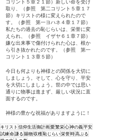
コリント５章２１節）新しい命を受け
取り、（参照　第二コリント５章１７
節）キリストの様に変えられたので
す。（参照　第一ヨハネ４章１７節）
私たちの過去の恥じらいは、栄誉に変
えられ、（参照　イザヤ６１章７節）
嫌な出来事で傷付けられた心は、根か
ら引き抜かれたのです。（参照　第一
コリント１３章５節）
今日も何よりも神様との関係を大切に
しましょう。そして、心を守り、平安
を大切にしましょう。世の中では思い
通りに物事は進まず、厳しい状況に直
面するのです。
神様の豊かな祝福がありますように！
キリスト
信仰生活
御計画
愛
繁栄
心
神の義
平安
試練
命
謙る
賜物
収穫
恥じらい
栄誉
時
高ぶる