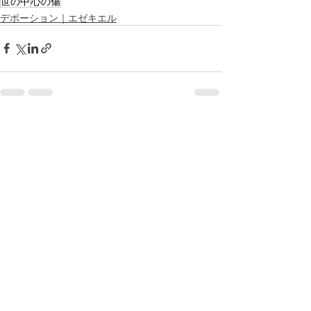
世の中
心の傷
デボーション｜エゼキエル
最新記事
すべて表示