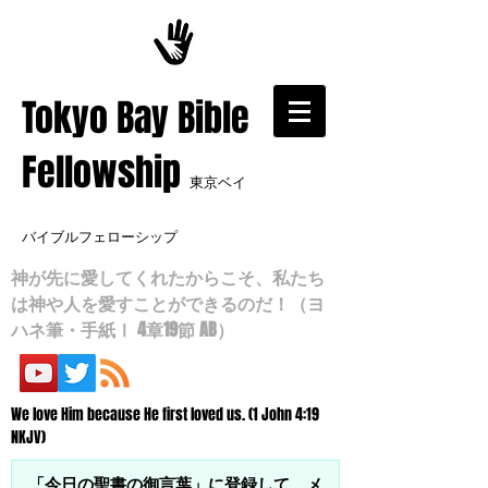
​Tokyo Bay Bible
Fellowship
東京ベイ
バイブルフェローシップ
神が先に愛してくれたからこそ、私たち
は神や人を愛すことができるのだ！（ヨ
ハネ筆・手紙Ⅰ 4章19節 AB）
We love Him because He first loved us. (1 John 4:19
NKJV)
「今日の聖書の御言葉」に登録して、メ