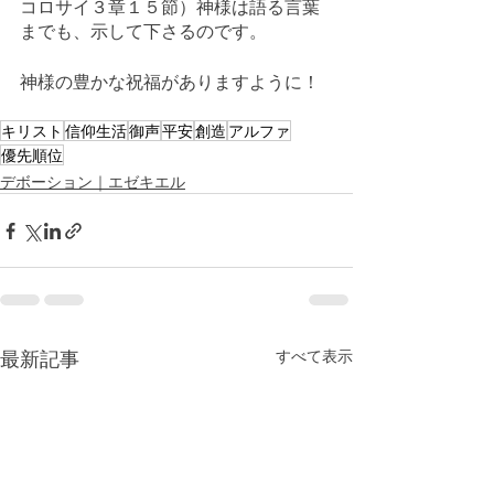
コロサイ３章１５節）神様は語る言葉
までも、示して下さるのです。
神様の豊かな祝福がありますように！
キリスト
信仰生活
御声
平安
創造
アルファ
優先順位
デボーション｜エゼキエル
最新記事
すべて表示