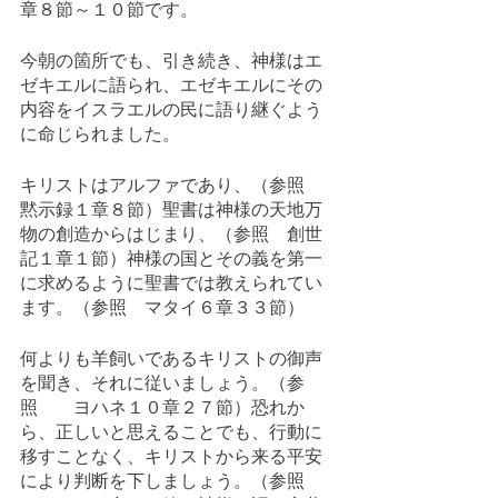
章８節～１０節です。
今朝の箇所でも、引き続き、神様はエ
ゼキエルに語られ、エゼキエルにその
内容をイスラエルの民に語り継ぐよう
に命じられました。
キリストはアルファであり、（参照　
黙示録１章８節）聖書は神様の天地万
物の創造からはじまり、（参照　創世
記１章１節）神様の国とその義を第一
に求めるように聖書では教えられてい
ます。（参照　マタイ６章３３節）
何よりも羊飼いであるキリストの御声
を聞き、それに従いましょう。（参
照　　ヨハネ１０章２７節）恐れか
ら、正しいと思えることでも、行動に
移すことなく、キリストから来る平安
により判断を下しましょう。（参照　