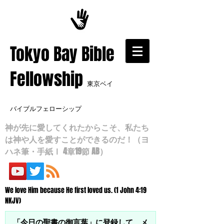
​Tokyo Bay Bible
Fellowship
東京ベイ
バイブルフェローシップ
神が先に愛してくれたからこそ、私たち
は神や人を愛すことができるのだ！（ヨ
ハネ筆・手紙Ⅰ 4章19節 AB）
We love Him because He first loved us. (1 John 4:19
NKJV)
「今日の聖書の御言葉」に登録して、メ