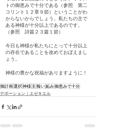
トの御恵みで十分である（参照　第二
コリント１２章９節）ということがわ
からないからでしょう。私たちの主で
ある神様が十分以上であるのです。
（参照　詩篇２３篇１節）
今日も神様が私たちにとって十分以上
の存在であることを改めておぼえまし
ょう。
神様の豊かな祝福がありますように！
御計画
選択
神様
主
報い
妬み
御恵みで十分
デボーション｜エゼキエル