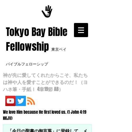
​Tokyo Bay Bible
Fellowship
東京ベイ
バイブルフェローシップ
神が先に愛してくれたからこそ、私たち
は神や人を愛すことができるのだ！（ヨ
ハネ筆・手紙Ⅰ 4章19節 AB）
We love Him because He first loved us. (1 John 4:19
NKJV)
「今日の聖書の御言葉」に登録して、メ