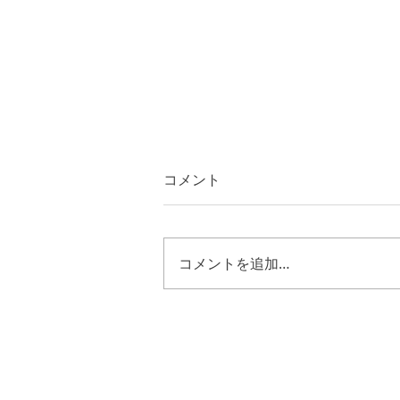
コメント
コメントを追加…
エゼキエル４８章３０節～３
５節 キリストの様に歩む恵
み