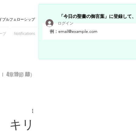
「今日の聖書の御言葉」に登録して
イブルフェローシップ
ログイン
ープ
Notifications
Members
章19節 AB）
 キリ