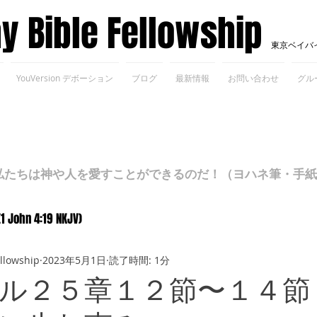
ay Bible Fellowship
東京ベイバ
YouVersion デボーション
ブログ
最新情報
お問い合わせ
グル
ちは神や人を愛すことができるのだ！（ヨハネ筆・手紙Ⅰ 4
(1 John 4:19 NKJV)
ellowship
2023年5月1日
読了時間: 1分
ル２５章１２節〜１４節