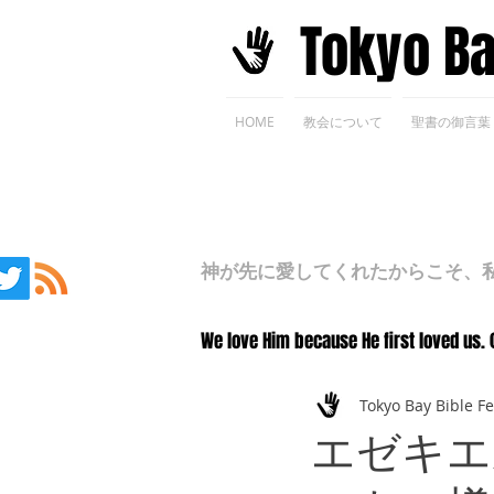
​Tokyo B
HOME
教会について
聖書の御言葉
神が先に愛してくれたからこそ、私た
We love Him because He first loved us. 
Tokyo Bay Bible F
エゼキエ