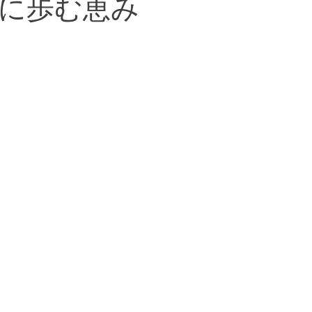
に歩む恵み