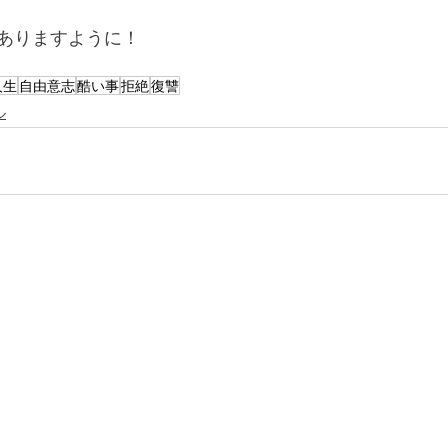
ありますように！
人生
自由意志
酷い事
拒絶
復讐
ル