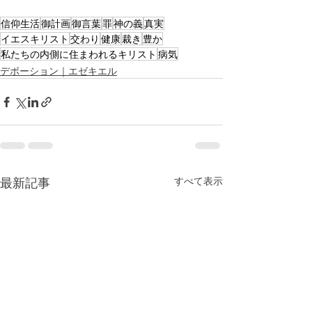
信仰生活
御計画
御言葉
罪
神の義
真実
イエスキリスト
交わり
健康
裁き
豊か
私たちの内側に住まわれるキリスト
病気
デボーション｜エゼキエル
最新記事
すべて表示