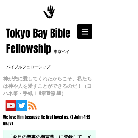
​Tokyo Bay Bible
Fellowship
東京ベイ
バイブルフェローシップ
神が先に愛してくれたからこそ、私たち
は神や人を愛すことができるのだ！（ヨ
ハネ筆・手紙Ⅰ 4章19節 AB）
We love Him because He first loved us. (1 John 4:19
NKJV)
「今日の聖書の御言葉」に登録して、メ