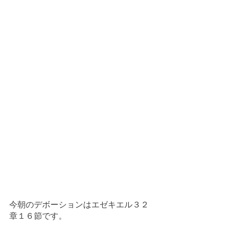
今朝のデボーションはエゼキエル３２
章１６節です。