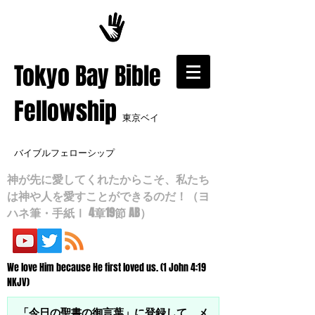
​Tokyo Bay Bible
Fellowship
東京ベイ
バイブルフェローシップ
神が先に愛してくれたからこそ、私たち
は神や人を愛すことができるのだ！（ヨ
ハネ筆・手紙Ⅰ 4章19節 AB）
We love Him because He first loved us. (1 John 4:19
NKJV)
「今日の聖書の御言葉」に登録して、メ