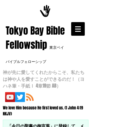
​Tokyo Bay Bible
Fellowship
東京ベイ
バイブルフェローシップ
神が先に愛してくれたからこそ、私たち
は神や人を愛すことができるのだ！（ヨ
ハネ筆・手紙Ⅰ 4章19節 AB）
We love Him because He first loved us. (1 John 4:19
NKJV)
「今日の聖書の御言葉」に登録して、メ