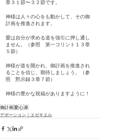
章３１節〜３２節です。
神様は人々の心をも動かして、その御
計画を推進されます。
愛は自分が求める道を強引に押し通し
ません。（参照　第一コリント１３章
５節）
神様が道を開かれ、御計画を推進され
ることを信じ、期待しましょう。（参
照　黙示録３章７節）
神様の豊かな祝福がありますように！
御計画
愛
心
扉
デボーション｜エゼキエル