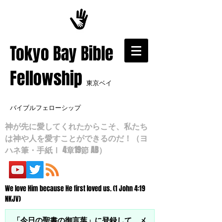
​Tokyo Bay Bible
Fellowship
東京ベイ
バイブルフェローシップ
神が先に愛してくれたからこそ、私たち
は神や人を愛すことができるのだ！（ヨ
ハネ筆・手紙Ⅰ 4章19節 AB）
We love Him because He first loved us. (1 John 4:19
NKJV)
「今日の聖書の御言葉」に登録して、メ