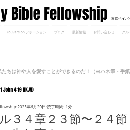
ay Bible Fellowship
東京ベイバ
YouVersion デボーション
ブログ
最新情報
お問い合わせ
グル
ちは神や人を愛すことができるのだ！（ヨハネ筆・手紙Ⅰ 4
(1 John 4:19 NKJV)
ellowship
2023年6月20日
読了時間: 1分
ル３４章２３節〜２４節