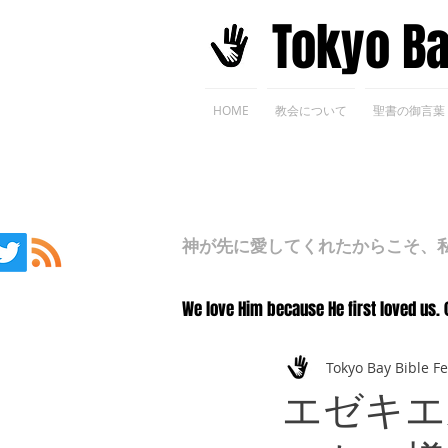
​Tokyo B
HOME
教会について
聖書の御言葉
神が先に愛してくれたからこそ、私た
We love Him because He first loved us. 
Tokyo Bay Bible F
エゼキエ