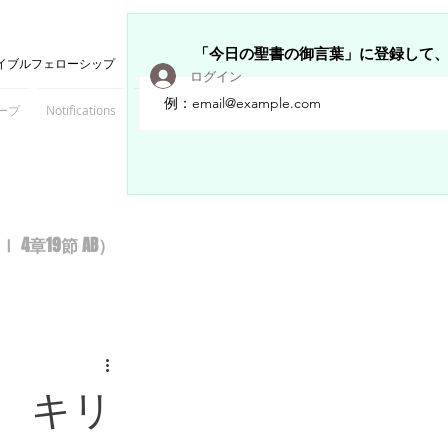
「今日の聖書の御言葉」に登録して
イブルフェローシップ
ログイン
ープ
Notifications
Members
章19節 AB）
 キリ