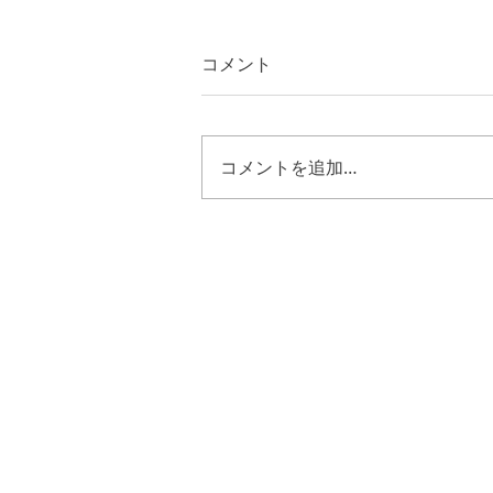
コメント
コメントを追加…
エゼキエル４８章３０節～３
５節 キリストの様に歩む恵
み