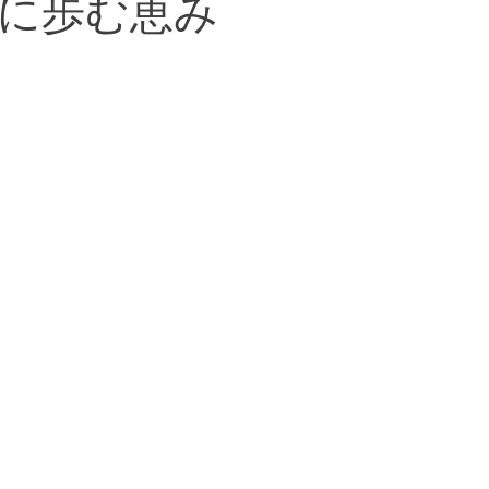
に歩む恵み