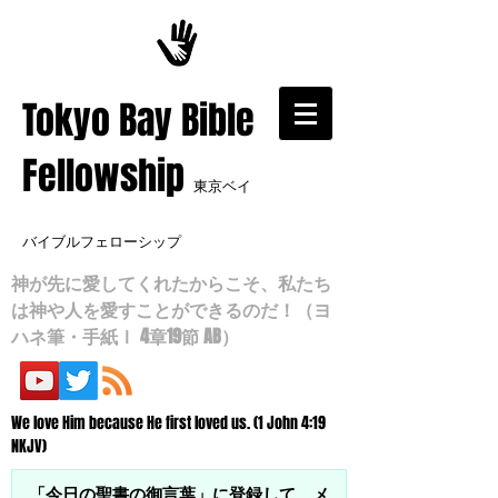
​Tokyo Bay Bible
Fellowship
東京ベイ
バイブルフェローシップ
神が先に愛してくれたからこそ、私たち
は神や人を愛すことができるのだ！（ヨ
ハネ筆・手紙Ⅰ 4章19節 AB）
We love Him because He first loved us. (1 John 4:19
NKJV)
「今日の聖書の御言葉」に登録して、メ