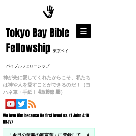
​Tokyo Bay Bible
Fellowship
東京ベイ
バイブルフェローシップ
神が先に愛してくれたからこそ、私たち
は神や人を愛すことができるのだ！（ヨ
ハネ筆・手紙Ⅰ 4章19節 AB）
We love Him because He first loved us. (1 John 4:19
NKJV)
「今日の聖書の御言葉」に登録して、メ