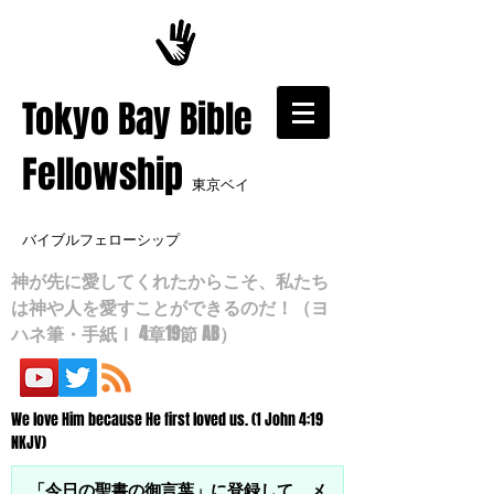
​Tokyo Bay Bible
Fellowship
東京ベイ
バイブルフェローシップ
神が先に愛してくれたからこそ、私たち
は神や人を愛すことができるのだ！（ヨ
ハネ筆・手紙Ⅰ 4章19節 AB）
We love Him because He first loved us. (1 John 4:19
NKJV)
「今日の聖書の御言葉」に登録して、メ