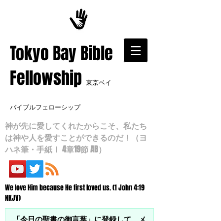
​Tokyo Bay Bible
Fellowship
東京ベイ
バイブルフェローシップ
神が先に愛してくれたからこそ、私たち
は神や人を愛すことができるのだ！（ヨ
ハネ筆・手紙Ⅰ 4章19節 AB）
We love Him because He first loved us. (1 John 4:19
NKJV)
「今日の聖書の御言葉」に登録して、メ