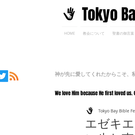
​Tokyo B
HOME
教会について
聖書の御言葉
神が先に愛してくれたからこそ、私た
We love Him because He first loved us. 
Tokyo Bay Bible F
エゼキエ