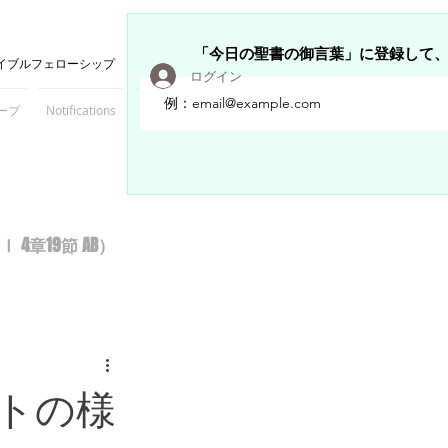
「今日の聖書の御言葉」に登録して
イブルフェローシップ
ログイン
ープ
Notifications
Members
章19節 AB）
トの様