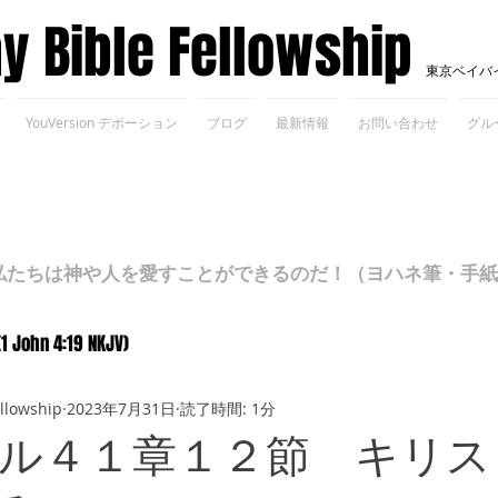
ay Bible Fellowship
東京ベイバ
YouVersion デボーション
ブログ
最新情報
お問い合わせ
グル
ちは神や人を愛すことができるのだ！（ヨハネ筆・手紙Ⅰ 4
(1 John 4:19 NKJV)
ellowship
2023年7月31日
読了時間: 1分
ル４１章１２節 キリス