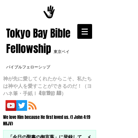
​Tokyo Bay Bible
Fellowship
東京ベイ
バイブルフェローシップ
神が先に愛してくれたからこそ、私たち
は神や人を愛すことができるのだ！（ヨ
ハネ筆・手紙Ⅰ 4章19節 AB）
We love Him because He first loved us. (1 John 4:19
NKJV)
「今日の聖書の御言葉」に登録して、メ