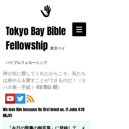
​Tokyo Bay Bible
Fellowship
東京ベイ
バイブルフェローシップ
神が先に愛してくれたからこそ、私たち
は神や人を愛すことができるのだ！（ヨ
ハネ筆・手紙Ⅰ 4章19節 AB）
We love Him because He first loved us. (1 John 4:19
NKJV)
「今日の聖書の御言葉」に登録して、メ