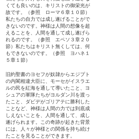
くても良いのは、キリストの御栄光が
故です。（参照　ローマ６章１０節）
私たちの自力では成し遂げることがで
きないのです。神様は人間の想像を超
えることを、人間を通して成し遂げら
れるのです。（参照　エペソ３章２０
節）私たちはキリスト無くしては、何
もできないのです。（参照　ヨハネ１
５章１節）
旧約聖書のヨセフが奴隷からエジプト
の内閣相違大臣に、モーセがイスラエ
ルの民を紅海を通して導いたこと、ヨ
シュアの軍隊たちがヨルダン川を渡っ
たこと、ダビデがゴリアテに勝利した
ことなど、神様は人間の力では到底成
しえないことを、人間を通して、成し
遂げられます。この奇跡が起きた背景
には、人々が神様との関係を持ち続け
たことを見ることができます。