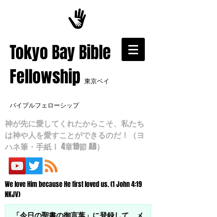
​Tokyo Bay Bible
Fellowship
東京ベイ
バイブルフェローシップ
神が先に愛してくれたからこそ、私たち
は神や人を愛すことができるのだ！（ヨ
ハネ筆・手紙Ⅰ 4章19節 AB）
We love Him because He first loved us. (1 John 4:19
NKJV)
「今日の聖書の御言葉」に登録して、メ