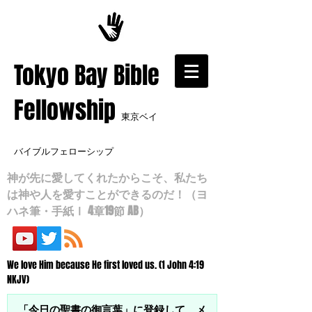
​Tokyo Bay Bible
Fellowship
東京ベイ
バイブルフェローシップ
神が先に愛してくれたからこそ、私たち
は神や人を愛すことができるのだ！（ヨ
ハネ筆・手紙Ⅰ 4章19節 AB）
We love Him because He first loved us. (1 John 4:19
NKJV)
「今日の聖書の御言葉」に登録して、メ