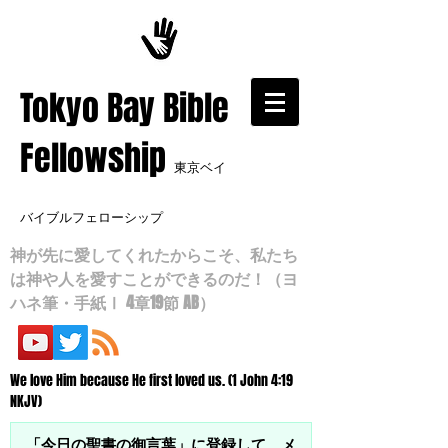
​Tokyo Bay Bible
Fellowship
東京ベイ
バイブルフェローシップ
神が先に愛してくれたからこそ、私たち
は神や人を愛すことができるのだ！（ヨ
ハネ筆・手紙Ⅰ 4章19節 AB）
We love Him because He first loved us. (1 John 4:19
NKJV)
「今日の聖書の御言葉」に登録して、メ